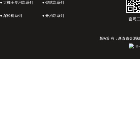
● 大棚王专用犁系列
● 铧式犁系列
● 深松机系列
● 开沟犁系列
淄博秸秆切碎还田机
版权所有：新泰市金
鲁
淄博玉米施肥播种机