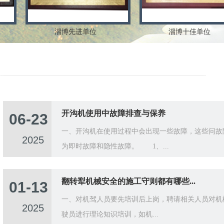
淄博先进单位
淄博十佳单位
淄博1S-160/180深松机
开沟机使用中故障排查与保养
06-23
一、开沟机在使用过程中会出现一些故障，这些问故
2025
为即时故障和隐性故障。 1、...
翻转犁机械安全的施工守则都有哪些...
淄博1L-165深耕单铧犁
01-13
‍‍一、对机驾人员要先培训后上岗，聘请相关人员对机
2025
驶员进行理论知识培训，如机...